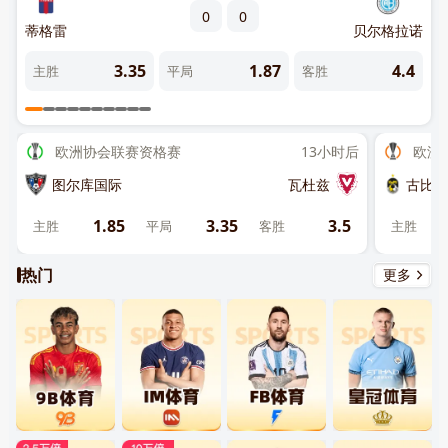
0
0
陆军
蒂格雷
贝尔格拉诺
塔
.35
3.35
1.87
4.4
主胜
平局
客胜
主
关闭
欧洲协会联赛资格赛
13小时后
欧洲
先点击
，再
“添加到主屏幕”
图尔库国际
瓦杜兹
古比斯
1.85
3.35
3.5
主胜
平局
客胜
主胜
热门
更多